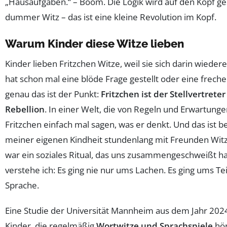
„Hausaufgaben.“ – Boom. Die Logik wird auf den Kopf gest
dummer Witz – das ist eine kleine Revolution im Kopf.
Warum Kinder diese Witze lieben
Kinder lieben Fritzchen Witze, weil sie sich darin wiede
hat schon mal eine blöde Frage gestellt oder eine frec
genau das ist der Punkt:
Fritzchen ist der Stellvertreter
Rebellion
. In einer Welt, die von Regeln und Erwartungen
Fritzchen einfach mal sagen, was er denkt. Und das ist be
meiner eigenen Kindheit stundenlang mit Freunden Witz
war ein soziales Ritual, das uns zusammengeschweißt hat
verstehe ich: Es ging nie nur ums Lachen. Es ging ums T
Sprache.
Eine Studie der Universität Mannheim aus dem Jahr 2024
Kinder, die regelmäßig
Wortwitze und Sprachspiele
hör