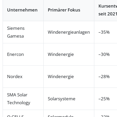
Kursent
Unternehmen
Primärer Fokus
seit 202
Siemens
Windenergieanlagen
–35%
Gamesa
Enercon
Windenergie
–30%
Nordex
Windenergie
–28%
SMA Solar
Solarsysteme
–25%
Technology
Q CELLS
Solarmodule
–22%