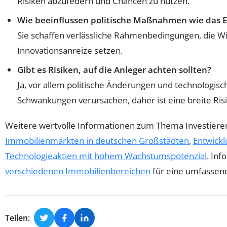
Risiken abzufedern und Chancen zu nutzen.
Wie beeinflussen politische Maßnahmen wie das E
Sie schaffen verlässliche Rahmenbedingungen, die Wi
Innovationsanreize setzen.
Gibt es Risiken, auf die Anleger achten sollten?
Ja, vor allem politische Änderungen und technologisc
Schwankungen verursachen, daher ist eine breite Ris
Weitere wertvolle Informationen zum Thema Investieren
Immobilienmärkten in deutschen Großstädten
,
Entwickl
Technologieaktien mit hohem Wachstumspotenzial
. Inf
verschiedenen Immobilienbereichen
für eine umfassend
Teilen: