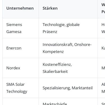
W
Unternehmen
Stärken
P
Siemens
Technologie, globale
H
Gamesa
Präsenz
W
Innovationskraft, Onshore-
Enercon
K
Kompetenz
Kosteneffizienz,
Nordex
Ma
Skalierbarkeit
SMA Solar
A
Spezialisierung, Marktanteil
Technology
M
Marktschärfe,
S