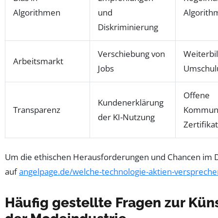
Algorithmen
und
Algorith
Diskriminierung
Verschiebung von
Weiterbi
Arbeitsmarkt
Jobs
Umschul
Offene
Kundenerklärung
Transparenz
Kommuni
der KI-Nutzung
Zertifika
Um die ethischen Herausforderungen und Chancen im Deta
auf
angelpage.de/welche-technologie-aktien-verspreche
Häufig gestellte Fragen zur Küns