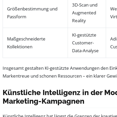
3D-Scan und
Größenbestimmung und
We
Augmented
Passform
Vir
Reality
KI-gestützte
Maßgeschneiderte
Adi
Customer-
Kollektionen
Cu
Data-Analyse
Insgesamt gestalten KI-gestützte Anwendungen den Eink
Markentreue und schonen Ressourcen – ein klarer Gewi
Künstliche Intelligenz in der M
Marketing-Kampagnen
Künstliche Intelligenz hat längst die Grenzen der kreati