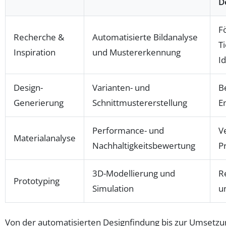
D
F
Recherche &
Automatisierte Bildanalyse
T
Inspiration
und Mustererkennung
I
Design-
Varianten- und
B
Generierung
Schnittmustererstellung
E
Performance- und
V
Materialanalyse
Nachhaltigkeitsbewertung
P
3D-Modellierung und
R
Prototyping
Simulation
u
Von der automatisierten Designfindung bis zur Umsetzu