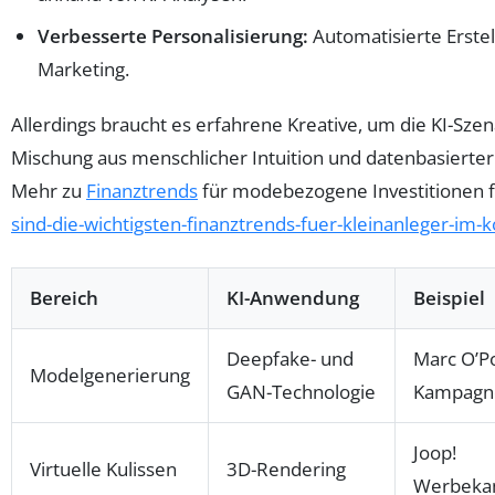
Verbesserte Personalisierung:
Automatisierte Erstel
Marketing.
Allerdings braucht es erfahrene Kreative, um die KI-Szena
Mischung aus menschlicher Intuition und datenbasierter
Mehr zu
Finanztrends
für modebezogene Investitionen f
sind-die-wichtigsten-finanztrends-fuer-kleinanleger-i
Bereich
KI-Anwendung
Beispiel
Deepfake- und
Marc O’P
Modelgenerierung
GAN-Technologie
Kampagn
Joop!
Virtuelle Kulissen
3D-Rendering
Werbeka