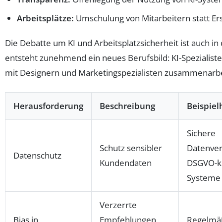
Arbeitsplätze:
Umschulung von Mitarbeitern statt Er
Die Debatte um KI und Arbeitsplatzsicherheit ist auch i
entsteht zunehmend ein neues Berufsbild: KI-Spezialist
mit Designern und Marketingspezialisten zusammenarbe
Herausforderung
Beschreibung
Beispiel
Sichere
Schutz sensibler
Datenver
Datenschutz
Kundendaten
DSGVO-k
Systeme
Verzerrte
Bias in
Empfehlungen
Regelmä